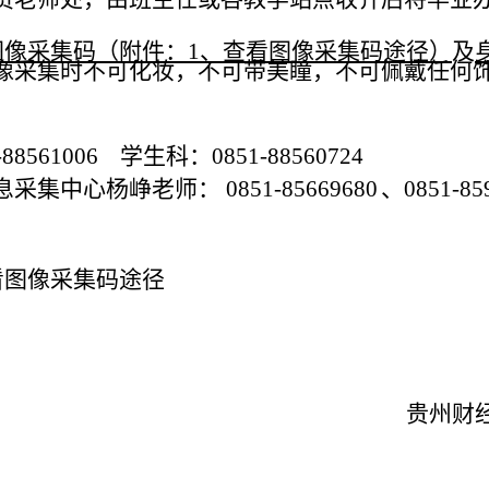
图像采集码（附件：
1、查看图像采集码途径）
及
像采集时不可化妆，不可带美瞳，不可佩戴任何
。
-8
8561006
学生科：
0851-8
8560724
息
采集
中心杨峥
老师：
0851-
85669680
、
0851
-
85
看图像采集码途径
贵州财