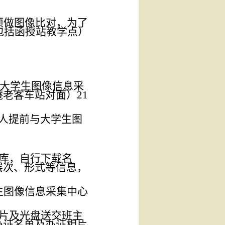
项做图像比对，
为了
包括函授站教学点）
大学生图像信息采
庵老客车站对面）
21
人提前与大学生图
库
，
自行下载名
层次
、形式
等信息，
生
图像
信息
采集
中心
片及光盘送交班主
办证名单及办证相片