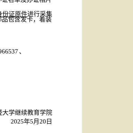
身份证原件
进行采集
饰品包含发卡，着装
966537
、
经大学继续教育学院
20
25
年
5
月
20
日