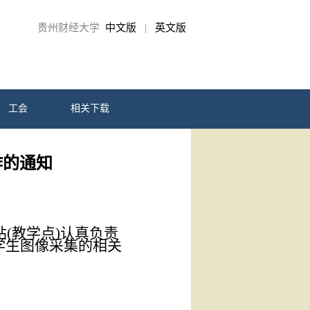
贵州财经大学
中文版
|
英文版
工会
相关下载
作的通知
站
(教学点)
认真负责
学生图
像
采集
的相关