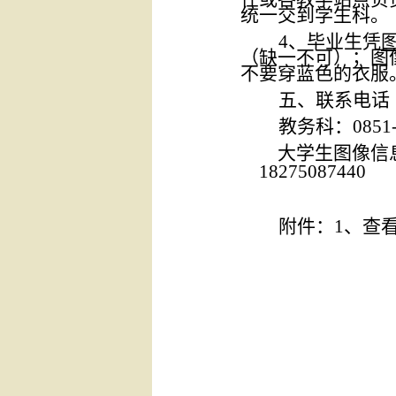
统一交到学生科。
4、
毕业生凭
（缺一不可）；
图
不要穿蓝色的衣服
五
、联系电话
教务
科：
0851
大学生
图像
信
18275087440
附件：
1、查