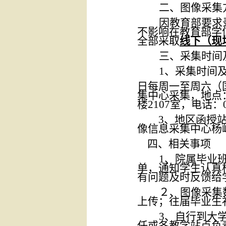
二、图像采集
因教育部要求
不
影响
在教育部学
全部采取
线下（现
三、
采集时间
1、
采集时间
日每周一至周六（
集中心采集，地点
楼2107室，电话：08
3、地区
函授
像信息采集中心
杨
四
、
相关
事项
1、
院属毕业
单，通知
学生认真
有问题及时反馈给
２
、图像采集
上传；往届毕业生
3、
自行到
大
任或各教学站点负