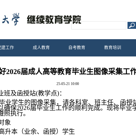
党建工作
成人教育
自考教育
教育培训
好2026届成人高等教育毕业生图像采集工
25-05-21 10:00
业
班
及
函授站
(教学点)
：
毕业学生的图
像
采集，请各科室、班主任、函授
以确保
20
26
届毕业生工作的顺利完成。现将毕业
遵照执行。
对象
高升本
（
业余、函授
）
学生