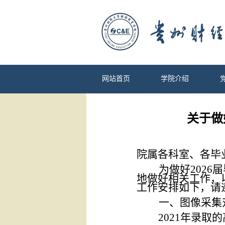
网站首页
学院介绍
关于做
院属各科室、各毕
为做好
20
26
届
地做好相关
工作
，
工作
安排如下
，请
一、图像采集
20
21
年录取的