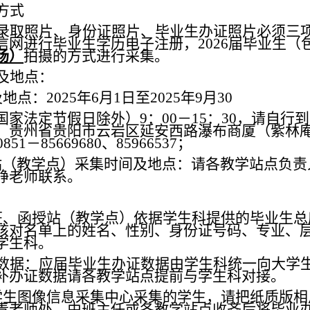
方式
录取照片、身份证照片、毕业生办证照片必须三
信网进行毕业生
学历
电子
注册
，
2026届
毕业生（
场）
拍摄的方式进行采集。
及地点：
及地点：
2025年6月1日至2025年9月30
国家法定节假日除外）
9：00－15：30，
请自行到
：贵州省贵阳市云岩区延安西路瀑布商厦（紫林
51－85669680、85966537；
站
（教学点）
采集时间及地点：请各教学站点负责
峥
老师
联系。
班
、
函授站
（教学点）依据
学生科提供的毕业生
总
核对名单上
的
姓名、性别、身份证号码、专业、
学生科。
数据
：
应届
毕业生办证数据由
学生科
统一向大学
补办证数据请各教学站点提前与学生科对接。
学生
图像
信息
采集
中心
采集的学生，请把纸质版相
责老师处，由班主任或各教学站点收齐后将毕业